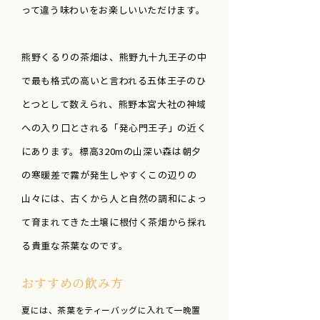
って違う味わいをお楽しいいただけます。
熊野くるりの茶畑は、熊野九十九王子の中
で最も格式の高いと言われる五体王子のひ
とつとして数えられ、熊野本宮大社の神域
への入り口とされる「発心門王子」の近く
にあります。標高320mの山深い森は朝夕
の寒暖差で霧が発生しやすくこの辺りの
山々には、古くから人と自然の調和によっ
て育まれてきた土壌に根付く茶畑から採れ
る貴重な茶葉なのです。
おすすめの飲み方
夏には、茶葉をティーバッグに入れて一晩置