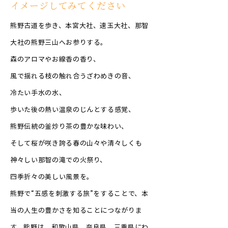
イメージしてみてください
熊野古道を歩き、本宮大社、速玉大社、那智
大社の熊野三山へお参りする。
森のアロマやお線香の香り、
風で揺れる枝の触れ合うざわめきの音、
冷たい手水の水、
歩いた後の熱い温泉のじんとする感覚、
熊野伝統の釜炒り茶の豊かな味わい、
そして桜が咲き誇る春の山々や清々しくも
神々しい那智の滝での火祭り、
四季折々の美しい風景を。
熊野で“五感を刺激する旅”をすることで、本
当の人生の豊かさを知ることにつながりま
す。熊野は、和歌山県、奈良県、三重県にわ