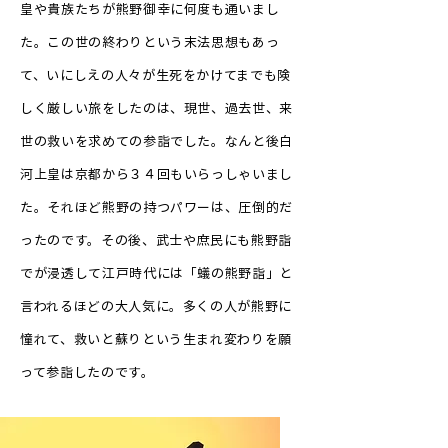
皇や貴族たちが熊野御幸に何度も通いまし
た。この世の終わりという末法思想もあっ
て、いにしえの人々が生死をかけてまでも険
しく厳しい旅をしたのは、現世、過去世、来
世の救いを求めての参詣でした。なんと後白
河上皇は京都から３４回もいらっしゃいまし
た。それほど熊野の持つパワーは、圧倒的だ
ったのです。その後、武士や庶民にも熊野詣
でが浸透して江戸時代には「蟻の熊野詣」と
言われるほどの大人気に。多くの人が熊野に
憧れて、救いと蘇りという生まれ変わりを願
って参詣したのです。